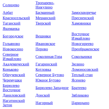
Тропарево-
Солнцево
Никулино
Арбат
Басманный
Замоскворечье
Красносельский
Мещанский
Пресненский
Таганский
Тверской
Хамовники
Якиманка
Восточное
Богородское
Вешняки
Измайлово
Гольяново
Ивановское
Новогиреево
Новокосино
Перово
Преображенское
Северное
Соколиная Гора
Сокольники
Измайлово
Академический
Гагаринский
Зюзино
Коньково
Котловка
Ломоносовский
Обручевский
Северное Бутово
Теплый стан
Черемушки
Южное Бутово
Ясенево
Бирюлево
Бирюлево Западное
Братеево
Восточное
Даниловский
Донской
Зябликово
Нагатинский
Нагорный
Царицыно
Затон