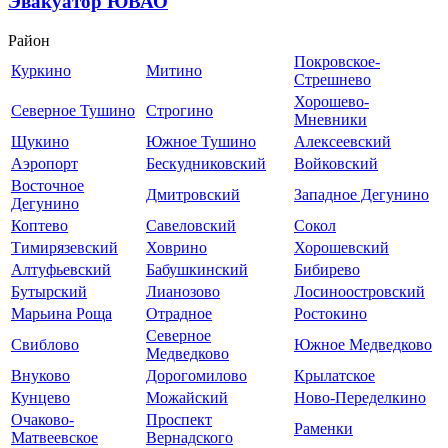
Эвакуатор ЮВАО
Район
Покровское-
Куркино
Митино
Стрешнево
Хорошево-
Северное Тушино
Строгино
Мневники
Щукино
Южное Тушино
Алексеевский
Аэропорт
Бескудниковский
Войковский
Восточное
Дмитровский
Западное Дегунино
Дегунино
Коптево
Савеловский
Сокол
Тимирязевский
Ховрино
Хорошевский
Алтуфьевский
Бабушкинский
Бибирево
Бутырский
Лианозово
Лосиноостровский
Марьина Роща
Отрадное
Ростокино
Северное
Свиблово
Южное Медведково
Медведково
Внуково
Дорогомилово
Крылатское
Кунцево
Можайский
Ново-Переделкино
Очаково-
Проспект
Раменки
Матвеевское
Вернадского