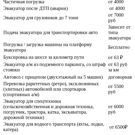
Частичная погрузка
от 4000
Эвакуатор после ДТП (аварии)
от 4000
от 7000
Эвакуатор для грузовиков до 7 тонн
руб
Зависит от
Подача эвакуатора для транспортировки авто
типа
эвакуатора
Погрузка / загрузка машины на платформу
Бесплатно
эвакуатора
Буксировка на шоссе за километр пути
от 63 ₽
Эвакуатор а/м из подземного паркинга, со штраф
от 63 руб
стоянки
за км
Автовоз с прицепом (двухэтажный на 5 машин)
договорная
Перевозка раритетных (ретро), эксклюзивных
от 5500
(элитных) автомобилей или спорткаров
руб
(спортивных а/м)
Эвакуатор для спецтехники
(сельскохозяйственная и дорожная техника,
от 6000
погрузчик, трактора, катка, экскаватора,
руб
дорожной техники)
Эвакуатор для водного транспорта (яхты, лодки,
от 6500₽
катера)