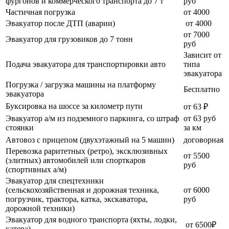
фургонов и коммерческого транспорта до 7 т
руб
Частичная погрузка
от 4000
Эвакуатор после ДТП (аварии)
от 4000
от 7000
Эвакуатор для грузовиков до 7 тонн
руб
Зависит от
Подача эвакуатора для транспортировки авто
типа
эвакуатора
Погрузка / загрузка машины на платформу
Бесплатно
эвакуатора
Буксировка на шоссе за километр пути
от 63 ₽
Эвакуатор а/м из подземного паркинга, со штраф
от 63 руб
стоянки
за км
Автовоз с прицепом (двухэтажный на 5 машин)
договорная
Перевозка раритетных (ретро), эксклюзивных
от 5500
(элитных) автомобилей или спорткаров
руб
(спортивных а/м)
Эвакуатор для спецтехники
(сельскохозяйственная и дорожная техника,
от 6000
погрузчик, трактора, катка, экскаватора,
руб
дорожной техники)
Эвакуатор для водного транспорта (яхты, лодки,
от 6500₽
катера)