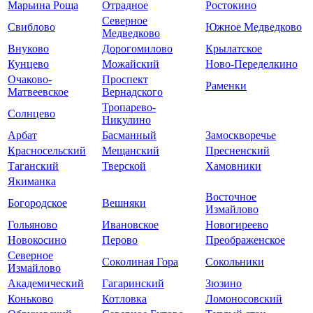
Марьина Роща
Отрадное
Ростокино
Северное
Свиблово
Южное Медведково
Медведково
Внуково
Дорогомилово
Крылатское
Кунцево
Можайский
Ново-Переделкино
Очаково-
Проспект
Раменки
Матвеевское
Вернадского
Тропарево-
Солнцево
Никулино
Арбат
Басманный
Замоскворечье
Красносельский
Мещанский
Пресненский
Таганский
Тверской
Хамовники
Якиманка
Восточное
Богородское
Вешняки
Измайлово
Гольяново
Ивановское
Новогиреево
Новокосино
Перово
Преображенское
Северное
Соколиная Гора
Сокольники
Измайлово
Академический
Гагаринский
Зюзино
Коньково
Котловка
Ломоносовский