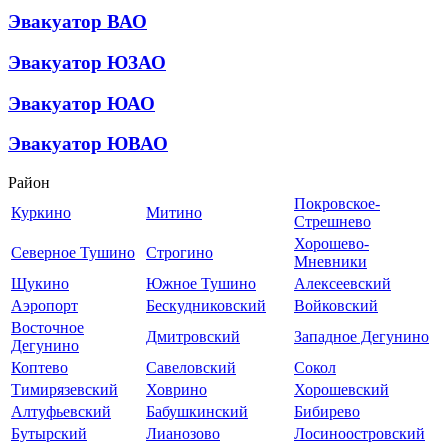
Эвакуатор ВАО
Эвакуатор ЮЗАО
Эвакуатор ЮАО
Эвакуатор ЮВАО
Район
Покровское-
Куркино
Митино
Стрешнево
Хорошево-
Северное Тушино
Строгино
Мневники
Щукино
Южное Тушино
Алексеевский
Аэропорт
Бескудниковский
Войковский
Восточное
Дмитровский
Западное Дегунино
Дегунино
Коптево
Савеловский
Сокол
Тимирязевский
Ховрино
Хорошевский
Алтуфьевский
Бабушкинский
Бибирево
Бутырский
Лианозово
Лосиноостровский