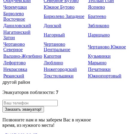
Обручевский
Северное Бутово
Теплый стан
Черемушки
Южное Бутово
Ясенево
Бирюлево
Бирюлево Западное
Братеево
Восточное
Даниловский
Донской
Зябликово
Нагатинский
Нагорный
Царицыно
Затон
Чертаново
Чертаново
Чертаново Южное
Северное
Центральное
Выхино-Жулебино
Капотня
Кузьминки
Лефортово
Люблино
Марьино
Некрасовка
Нижегородский
Печатники
Рязанский
Текстильщики
Южнопортовый
другой район
Эвакуаторов поблизости:
7
Заказать эвакуатор!
Позвоните нам и мы заберем Вас в нужное
время, из нужного места!