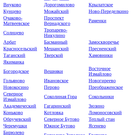
Внуково
Дорогомилово
Крылатское
Кунцево
Можайский
Ново-Переделкино
Очаково-
Проспект
Раменки
Матвеевское
Вернадского
Тропарево-
Солнцево
Никулино
Арбат
Басманный
Замоскворечье
Красносельский
Мещанский
Пресненский
Таганский
Тверской
Хамовники
Якиманка
Восточное
Богородское
Вешняки
Измайлово
Гольяново
Ивановское
Новогиреево
Новокосино
Перово
Преображенское
Северное
Соколиная Гора
Сокольники
Измайлово
Академический
Гагаринский
Зюзино
Коньково
Котловка
Ломоносовский
Обручевский
Северное Бутово
Теплый стан
Черемушки
Южное Бутово
Ясенево
Бирюлево