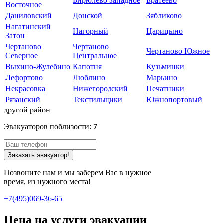
Бирюлево Западное
Братеево
Восточное
Даниловский
Донской
Зябликово
Нагатинский
Нагорный
Царицыно
Затон
Чертаново
Чертаново
Чертаново Южное
Северное
Центральное
Выхино-Жулебино
Капотня
Кузьминки
Лефортово
Люблино
Марьино
Некрасовка
Нижегородский
Печатники
Рязанский
Текстильщики
Южнопортовый
другой район
Эвакуаторов поблизости:
7
Заказать эвакуатор!
Позвоните нам и мы заберем Вас в нужное
время, из нужного места!
+7(495)069-36-65
Цена на услуги эвакуации