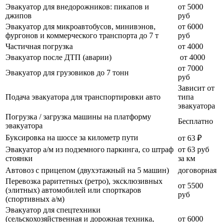
Эвакуатор для внедорожников: пикапов и
от 5000
джипов
руб
Эвакуатор для микроавтобусов, минивэнов,
от 6000
фургонов и коммерческого транспорта до 7 т
руб
Частичная погрузка
от 4000
Эвакуатор после ДТП (аварии)
от 4000
от 7000
Эвакуатор для грузовиков до 7 тонн
руб
Зависит от
Подача эвакуатора для транспортировки авто
типа
эвакуатора
Погрузка / загрузка машины на платформу
Бесплатно
эвакуатора
Буксировка на шоссе за километр пути
от 63 ₽
Эвакуатор а/м из подземного паркинга, со штраф
от 63 руб
стоянки
за км
Автовоз с прицепом (двухэтажный на 5 машин)
договорная
Перевозка раритетных (ретро), эксклюзивных
от 5500
(элитных) автомобилей или спорткаров
руб
(спортивных а/м)
Эвакуатор для спецтехники
(сельскохозяйственная и дорожная техника,
от 6000