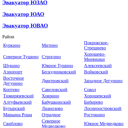
Эвакуатор ЮЗАО
Эвакуатор ЮАО
Эвакуатор ЮВАО
Район
Покровское-
Куркино
Митино
Стрешнево
Хорошево-
Северное Тушино
Строгино
Мневники
Щукино
Южное Тушино
Алексеевский
Аэропорт
Бескудниковский
Войковский
Восточное
Дмитровский
Западное Дегунино
Дегунино
Коптево
Савеловский
Сокол
Тимирязевский
Ховрино
Хорошевский
Алтуфьевский
Бабушкинский
Бибирево
Бутырский
Лианозово
Лосиноостровский
Марьина Роща
Отрадное
Ростокино
Северное
Свиблово
Южное Медведково
Медведково