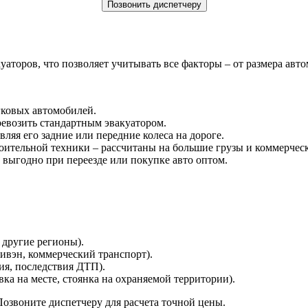
Позвонить диспетчеру
торов, что позволяет учитывать все факторы – от размера авто
гковых автомобилей.
ревозить стандартным эвакуатором.
ляя его задние или передние колеса на дороге.
роительной техники – рассчитаны на большие грузы и коммерчес
о выгодно при переезде или покупке авто оптом.
 другие регионы).
нивэн, коммерческий транспорт).
ия, последствия ДТП).
ка на месте, стоянка на охраняемой территории).
озвоните диспетчеру для расчета точной цены.