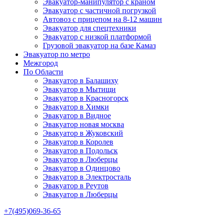
Эвакуатор-манипулятор с краном
Эвакуатор с частичной погрузкой
Автовоз с прицепом на 8-12 машин
Эвакуатор для спецтехники
Эвакуатор с низкой платформой
Грузовой эвакуатор на базе Камаз
Эвакуатор по метро
Межгород
По Области
Эвакуатор в Балашиху
Эвакуатор в Мытищи
Эвакуатор в Красногорск
Эвакуатор в Химки
Эвакуатор в Видное
Эвакуатор новая москва
Эвакуатор в Жуковский
Эвакуатор в Королев
Эвакуатор в Подольск
Эвакуатор в Люберцы
Эвакуатор в Одинцово
Эвакуатор в Электросталь
Эвакуатор в Реутов
Эвакуатор в Люберцы
+7(495)069-36-65