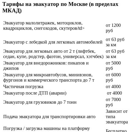
Тарифы на эвакуатор по Москве (в пределах
МКАД)
Эвакуатор малолитражек, мотоциклов,
от 1200
квадроциклов, снегоходов, скутеров/td>
руб
от 63 руб
Эвакуатор с лебедкой для легковых автомобилей
за км
Эвакуатор для легковых авто от 2 т (лифтбек,
от 63 руб
седан, купе, родстер, фаэтон, универсал, хэтчбек)
за км
Эвакуатор для внедорожников: пикапов и
от 5000
джипов
руб
Эвакуатор для микроавтобусов, минивэнов,
от 6000
фургонов и коммерческого транспорта до 7 т
руб
Частичная погрузка
от 4000
Эвакуатор после ДТП (аварии)
от 4000
от 7000
Эвакуатор для грузовиков до 7 тонн
руб
Зависит от
Подача эвакуатора для транспортировки авто
типа
эвакуатора
Погрузка / загрузка машины на платформу
Бесплатно