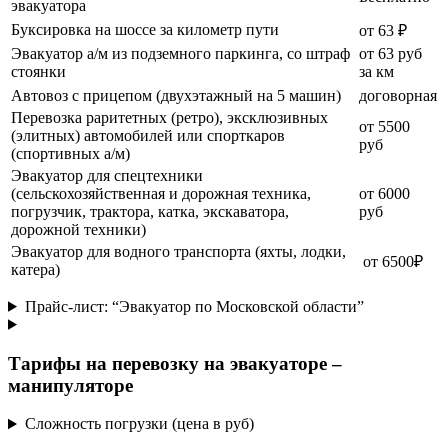
эвакуатора
Буксировка на шоссе за километр пути
от 63 ₽
Эвакуатор а/м из подземного паркинга, со штраф
от 63 руб
стоянки
за км
Автовоз с прицепом (двухэтажный на 5 машин)
договорная
Перевозка раритетных (ретро), эксклюзивных
от 5500
(элитных) автомобилей или спорткаров
руб
(спортивных а/м)
Эвакуатор для спецтехники
(сельскохозяйственная и дорожная техника,
от 6000
погрузчик, трактора, катка, экскаватора,
руб
дорожной техники)
Эвакуатор для водного транспорта (яхты, лодки,
от 6500₽
катера)
Прайс-лист: “Эвакуатор по Московской области”
Тарифы на перевозку на эвакуаторе –
манипуляторе
Сложность погрузки (цена в руб)