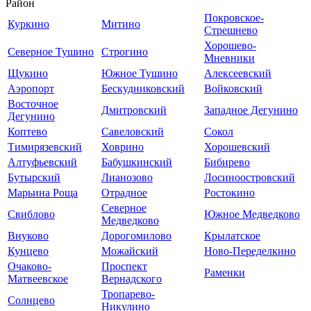
Район
Покровское-
Куркино
Митино
Стрешнево
Хорошево-
Северное Тушино
Строгино
Мневники
Щукино
Южное Тушино
Алексеевский
Аэропорт
Бескудниковский
Войковский
Восточное
Дмитровский
Западное Дегунино
Дегунино
Коптево
Савеловский
Сокол
Тимирязевский
Ховрино
Хорошевский
Алтуфьевский
Бабушкинский
Бибирево
Бутырский
Лианозово
Лосиноостровский
Марьина Роща
Отрадное
Ростокино
Северное
Свиблово
Южное Медведково
Медведково
Внуково
Дорогомилово
Крылатское
Кунцево
Можайский
Ново-Переделкино
Очаково-
Проспект
Раменки
Матвеевское
Вернадского
Тропарево-
Солнцево
Никулино