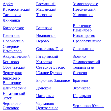
Арбат
Басманный
Замоскворечье
Красносельский
Мещанский
Пресненский
Таганский
Тверской
Хамовники
Якиманка
Восточное
Богородское
Вешняки
Измайлово
Гольяново
Ивановское
Новогиреево
Новокосино
Перово
Преображенское
Северное
Соколиная Гора
Сокольники
Измайлово
Академический
Гагаринский
Зюзино
Коньково
Котловка
Ломоносовский
Обручевский
Северное Бутово
Теплый стан
Черемушки
Южное Бутово
Ясенево
Бирюлево
Бирюлево Западное
Братеево
Восточное
Даниловский
Донской
Зябликово
Нагатинский
Нагорный
Царицыно
Затон
Чертаново
Чертаново
Чертаново Южное
Северное
Центральное