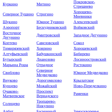
Покровское-
Куркино
Митино
Стрешнево
Хорошево-
Северное Тушино
Строгино
Мневники
Щукино
Южное Тушино
Алексеевский
Аэропорт
Бескудниковский
Войковский
Восточное
Дмитровский
Западное Дегунино
Дегунино
Коптево
Савеловский
Сокол
Тимирязевский
Ховрино
Хорошевский
Алтуфьевский
Бабушкинский
Бибирево
Бутырский
Лианозово
Лосиноостровский
Марьина Роща
Отрадное
Ростокино
Северное
Свиблово
Южное Медведково
Медведково
Внуково
Дорогомилово
Крылатское
Кунцево
Можайский
Ново-Переделкино
Очаково-
Проспект
Раменки
Матвеевское
Вернадского
Тропарево-
Солнцево
Никулино
Арбат
Басманный
Замоскворечье