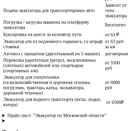
Зависит от
Подача эвакуатора для транспортировки авто
типа
эвакуатора
Погрузка / загрузка машины на платформу
Бесплатно
эвакуатора
Буксировка на шоссе за километр пути
от 63 ₽
Эвакуатор а/м из подземного паркинга, со штраф
от 63 руб
стоянки
за км
Автовоз с прицепом (двухэтажный на 5 машин)
договорная
Перевозка раритетных (ретро), эксклюзивных
от 5500
(элитных) автомобилей или спорткаров
руб
(спортивных а/м)
Эвакуатор для спецтехники
(сельскохозяйственная и дорожная техника,
от 6000
погрузчик, трактора, катка, экскаватора,
руб
дорожной техники)
Эвакуатор для водного транспорта (яхты, лодки,
от 6500₽
катера)
Прайс-лист: “Эвакуатор по Московской области”