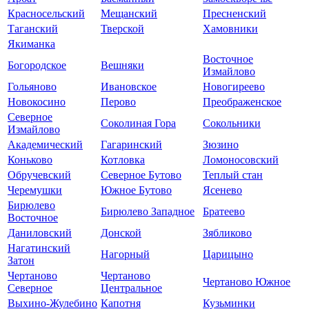
Красносельский
Мещанский
Пресненский
Таганский
Тверской
Хамовники
Якиманка
Восточное
Богородское
Вешняки
Измайлово
Гольяново
Ивановское
Новогиреево
Новокосино
Перово
Преображенское
Северное
Соколиная Гора
Сокольники
Измайлово
Академический
Гагаринский
Зюзино
Коньково
Котловка
Ломоносовский
Обручевский
Северное Бутово
Теплый стан
Черемушки
Южное Бутово
Ясенево
Бирюлево
Бирюлево Западное
Братеево
Восточное
Даниловский
Донской
Зябликово
Нагатинский
Нагорный
Царицыно
Затон
Чертаново
Чертаново
Чертаново Южное
Северное
Центральное
Выхино-Жулебино
Капотня
Кузьминки