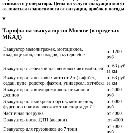
стоимость у оператора. Цены на услуги эвакуации могут
отличаться в зависимости от ситуации, пробок и погоды.
Тарифы на эвакуатор по Москве (в пределах
МКАД)
Эвакуатор малолитражек, мотоциклов,
от 1200
квадроциклов, снегоходов, скутеров/td>
руб
от 63 руб
Эвакуатор с лебедкой для легковых автомобилей
за км
Эвакуатор для легковых авто от 2 т (лифтбек,
от 63 руб
седан, купе, родстер, фаэтон, универсал, хэтчбек)
за км
Эвакуатор для внедорожников: пикапов и
от 5000
джипов
руб
Эвакуатор для микроавтобусов, минивэнов,
от 6000
фургонов и коммерческого транспорта до 7 т
руб
Частичная погрузка
от 4000
Эвакуатор после ДТП (аварии)
от 4000
от 7000
Эвакуатор для грузовиков до 7 тонн
руб