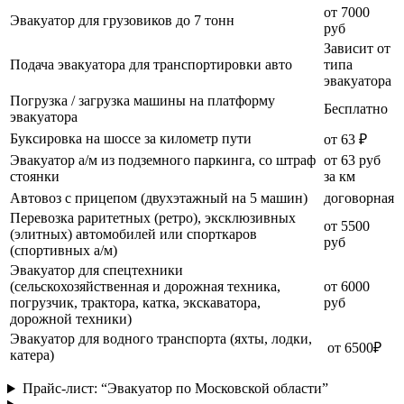
от 7000
Эвакуатор для грузовиков до 7 тонн
руб
Зависит от
Подача эвакуатора для транспортировки авто
типа
эвакуатора
Погрузка / загрузка машины на платформу
Бесплатно
эвакуатора
Буксировка на шоссе за километр пути
от 63 ₽
Эвакуатор а/м из подземного паркинга, со штраф
от 63 руб
стоянки
за км
Автовоз с прицепом (двухэтажный на 5 машин)
договорная
Перевозка раритетных (ретро), эксклюзивных
от 5500
(элитных) автомобилей или спорткаров
руб
(спортивных а/м)
Эвакуатор для спецтехники
(сельскохозяйственная и дорожная техника,
от 6000
погрузчик, трактора, катка, экскаватора,
руб
дорожной техники)
Эвакуатор для водного транспорта (яхты, лодки,
от 6500₽
катера)
Прайс-лист: “Эвакуатор по Московской области”