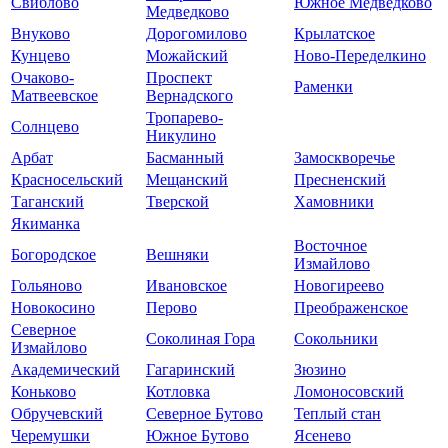
Свиблово
Южное Медведково
Медведково
Внуково
Дорогомилово
Крылатское
Кунцево
Можайский
Ново-Переделкино
Очаково-
Проспект
Раменки
Матвеевское
Вернадского
Тропарево-
Солнцево
Никулино
Арбат
Басманный
Замоскворечье
Красносельский
Мещанский
Пресненский
Таганский
Тверской
Хамовники
Якиманка
Восточное
Богородское
Вешняки
Измайлово
Гольяново
Ивановское
Новогиреево
Новокосино
Перово
Преображенское
Северное
Соколиная Гора
Сокольники
Измайлово
Академический
Гагаринский
Зюзино
Коньково
Котловка
Ломоносовский
Обручевский
Северное Бутово
Теплый стан
Черемушки
Южное Бутово
Ясенево