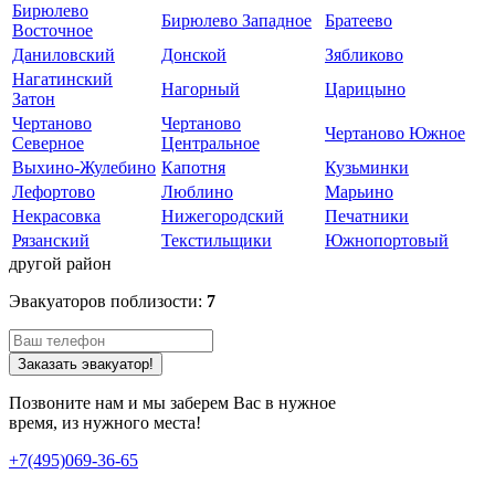
Бирюлево
Бирюлево Западное
Братеево
Восточное
Даниловский
Донской
Зябликово
Нагатинский
Нагорный
Царицыно
Затон
Чертаново
Чертаново
Чертаново Южное
Северное
Центральное
Выхино-Жулебино
Капотня
Кузьминки
Лефортово
Люблино
Марьино
Некрасовка
Нижегородский
Печатники
Рязанский
Текстильщики
Южнопортовый
другой район
Эвакуаторов поблизости:
7
Заказать эвакуатор!
Позвоните нам и мы заберем Вас в нужное
время, из нужного места!
+7(495)069-36-65