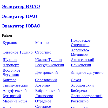
Эвакуатор ЮЗАО
Эвакуатор ЮАО
Эвакуатор ЮВАО
Район
Покровское-
Куркино
Митино
Стрешнево
Хорошево-
Северное Тушино
Строгино
Мневники
Щукино
Южное Тушино
Алексеевский
Аэропорт
Бескудниковский
Войковский
Восточное
Дмитровский
Западное Дегунино
Дегунино
Коптево
Савеловский
Сокол
Тимирязевский
Ховрино
Хорошевский
Алтуфьевский
Бабушкинский
Бибирево
Бутырский
Лианозово
Лосиноостровский
Марьина Роща
Отрадное
Ростокино
Северное