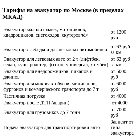
Тарифы на эвакуатор по Москве (в пределах
МКАД)
Эвакуатор малолитражек, мотоциклов,
от 1200
квадроциклов, снегоходов, скутеров/td>
руб
от 63 руб
Эвакуатор с лебедкой для легковых автомобилей
за км
Эвакуатор для легковых авто от 2 т (лифтбек,
от 63 руб
седан, купе, родстер, фаэтон, универсал, хэтчбек)
за км
Эвакуатор для внедорожников: пикапов и
от 5000
джипов
руб
Эвакуатор для микроавтобусов, минивэнов,
от 6000
фургонов и коммерческого транспорта до 7 т
руб
Частичная погрузка
от 4000
Эвакуатор после ДТП (аварии)
от 4000
от 7000
Эвакуатор для грузовиков до 7 тонн
руб
Зависит от
Подача эвакуатора для транспортировки авто
типа
эвакуатора