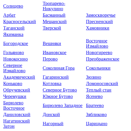
Тропарево-
Солнцево
Никулино
Арбат
Басманный
Замоскворечье
Красносельский
Мещанский
Пресненский
Таганский
Тверской
Хамовники
Якиманка
Восточное
Богородское
Вешняки
Измайлово
Гольяново
Ивановское
Новогиреево
Новокосино
Перово
Преображенское
Северное
Соколиная Гора
Сокольники
Измайлово
Академический
Гагаринский
Зюзино
Коньково
Котловка
Ломоносовский
Обручевский
Северное Бутово
Теплый стан
Черемушки
Южное Бутово
Ясенево
Бирюлево
Бирюлево Западное
Братеево
Восточное
Даниловский
Донской
Зябликово
Нагатинский
Нагорный
Царицыно
Затон