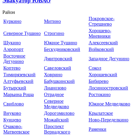
Эвакуатор ЮВАО
Район
Покровское-
Куркино
Митино
Стрешнево
Хорошево-
Северное Тушино
Строгино
Мневники
Щукино
Южное Тушино
Алексеевский
Аэропорт
Бескудниковский
Войковский
Восточное
Дмитровский
Западное Дегунино
Дегунино
Коптево
Савеловский
Сокол
Тимирязевский
Ховрино
Хорошевский
Алтуфьевский
Бабушкинский
Бибирево
Бутырский
Лианозово
Лосиноостровский
Марьина Роща
Отрадное
Ростокино
Северное
Свиблово
Южное Медведково
Медведково
Внуково
Дорогомилово
Крылатское
Кунцево
Можайский
Ново-Переделкино
Очаково-
Проспект
Раменки
Матвеевское
Вернадского