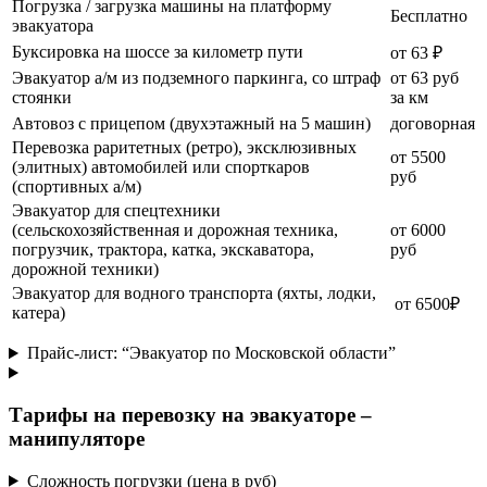
Погрузка / загрузка машины на платформу
Бесплатно
эвакуатора
Буксировка на шоссе за километр пути
от 63 ₽
Эвакуатор а/м из подземного паркинга, со штраф
от 63 руб
стоянки
за км
Автовоз с прицепом (двухэтажный на 5 машин)
договорная
Перевозка раритетных (ретро), эксклюзивных
от 5500
(элитных) автомобилей или спорткаров
руб
(спортивных а/м)
Эвакуатор для спецтехники
(сельскохозяйственная и дорожная техника,
от 6000
погрузчик, трактора, катка, экскаватора,
руб
дорожной техники)
Эвакуатор для водного транспорта (яхты, лодки,
от 6500₽
катера)
Прайс-лист: “Эвакуатор по Московской области”
Тарифы на перевозку на эвакуаторе –
манипуляторе
Сложность погрузки (цена в руб)