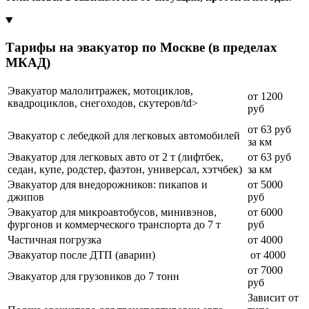
Тарифы на эвакуатор по Москве (в пределах
МКАД)
Эвакуатор малолитражек, мотоциклов,
от 1200
квадроциклов, снегоходов, скутеров/td>
руб
от 63 руб
Эвакуатор с лебедкой для легковых автомобилей
за км
Эвакуатор для легковых авто от 2 т (лифтбек,
от 63 руб
седан, купе, родстер, фаэтон, универсал, хэтчбек)
за км
Эвакуатор для внедорожников: пикапов и
от 5000
джипов
руб
Эвакуатор для микроавтобусов, минивэнов,
от 6000
фургонов и коммерческого транспорта до 7 т
руб
Частичная погрузка
от 4000
Эвакуатор после ДТП (аварии)
от 4000
от 7000
Эвакуатор для грузовиков до 7 тонн
руб
Зависит от