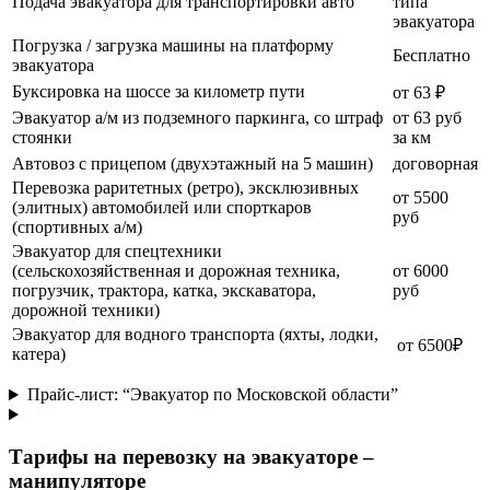
Подача эвакуатора для транспортировки авто
типа
эвакуатора
Погрузка / загрузка машины на платформу
Бесплатно
эвакуатора
Буксировка на шоссе за километр пути
от 63 ₽
Эвакуатор а/м из подземного паркинга, со штраф
от 63 руб
стоянки
за км
Автовоз с прицепом (двухэтажный на 5 машин)
договорная
Перевозка раритетных (ретро), эксклюзивных
от 5500
(элитных) автомобилей или спорткаров
руб
(спортивных а/м)
Эвакуатор для спецтехники
(сельскохозяйственная и дорожная техника,
от 6000
погрузчик, трактора, катка, экскаватора,
руб
дорожной техники)
Эвакуатор для водного транспорта (яхты, лодки,
от 6500₽
катера)
Прайс-лист: “Эвакуатор по Московской области”
Тарифы на перевозку на эвакуаторе –
манипуляторе