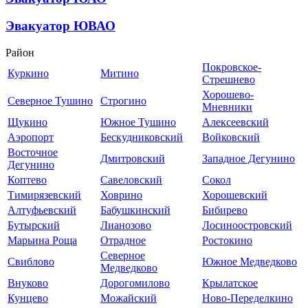
Эвакуатор ЮВАО
Район
Покровское-
Куркино
Митино
Стрешнево
Хорошево-
Северное Тушино
Строгино
Мневники
Щукино
Южное Тушино
Алексеевский
Аэропорт
Бескудниковский
Войковский
Восточное
Дмитровский
Западное Дегунино
Дегунино
Коптево
Савеловский
Сокол
Тимирязевский
Ховрино
Хорошевский
Алтуфьевский
Бабушкинский
Бибирево
Бутырский
Лианозово
Лосиноостровский
Марьина Роща
Отрадное
Ростокино
Северное
Свиблово
Южное Медведково
Медведково
Внуково
Дорогомилово
Крылатское
Кунцево
Можайский
Ново-Переделкино