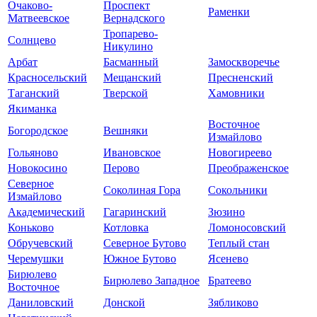
Очаково-
Проспект
Раменки
Матвеевское
Вернадского
Тропарево-
Солнцево
Никулино
Арбат
Басманный
Замоскворечье
Красносельский
Мещанский
Пресненский
Таганский
Тверской
Хамовники
Якиманка
Восточное
Богородское
Вешняки
Измайлово
Гольяново
Ивановское
Новогиреево
Новокосино
Перово
Преображенское
Северное
Соколиная Гора
Сокольники
Измайлово
Академический
Гагаринский
Зюзино
Коньково
Котловка
Ломоносовский
Обручевский
Северное Бутово
Теплый стан
Черемушки
Южное Бутово
Ясенево
Бирюлево
Бирюлево Западное
Братеево
Восточное
Даниловский
Донской
Зябликово