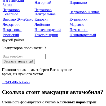
Нагатинский
Нагорный
Царицыно
Затон
Чертаново
Чертаново
Чертаново Южное
Северное
Центральное
Выхино-Жулебино
Капотня
Кузьминки
Лефортово
Люблино
Марьино
Некрасовка
Нижегородский
Печатники
Рязанский
Текстильщики
Южнопортовый
другой район
Эвакуаторов поблизости:
7
Заказать эвакуатор!
Позвоните нам и мы заберем Вас в нужное
время, из нужного места!
+7(495)069-36-65
Сколько стоит эвакуация автомобиля?
Стоимость формируется с учетом
ключевых параметров: