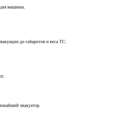
ация машины.
вакуации до габаритов и веса ТС.
рт.
лижайший эвакуатор.