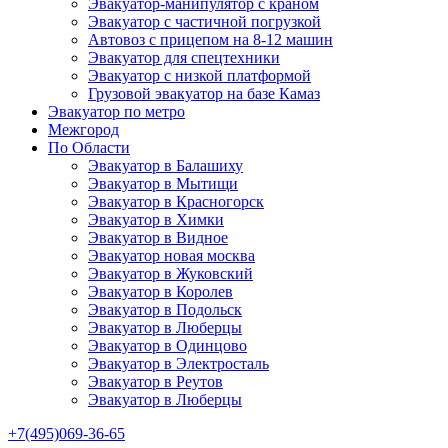
Эвакуатор-манипулятор с краном
Эвакуатор с частичной погрузкой
Автовоз с прицепом на 8-12 машин
Эвакуатор для спецтехники
Эвакуатор с низкой платформой
Грузовой эвакуатор на базе Камаз
Эвакуатор по метро
Межгород
По Области
Эвакуатор в Балашиху
Эвакуатор в Мытищи
Эвакуатор в Красногорск
Эвакуатор в Химки
Эвакуатор в Видное
Эвакуатор новая москва
Эвакуатор в Жуковский
Эвакуатор в Королев
Эвакуатор в Подольск
Эвакуатор в Люберцы
Эвакуатор в Одинцово
Эвакуатор в Электросталь
Эвакуатор в Реутов
Эвакуатор в Люберцы
+7(495)069-36-65